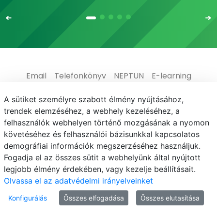
Email
Telefonkönyv
NEPTUN
E-learning
Médiaközpont
Informatikai Igazgatóság
A sütiket személyre szabott élmény nyújtásához,
trendek elemzéséhez, a webhely kezeléséhez, a
Adatvédelem
felhasználók webhelyen történő mozgásának a nyomon
követéséhez és felhasználói bázisunkkal kapcsolatos
demográfiai információk megszerzéséhez használjuk.
Fogadja el az összes sütit a webhelyünk által nyújtott
legjobb élmény érdekében, vagy kezelje beállításait.
© MATE 2021
Olvassa el az adatvédelmi irányelveinket
Konfigurálás
Összes elfogadása
Összes elutasítása