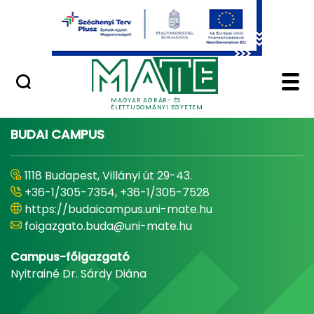
Ugrás a fő tartalomhoz
Minőségügy
Home - Magyar Agrár
MAGYAR AGRÁR- ÉS
ÉLETTUDOMÁNYI EGYETEM
BUDAI CAMPUS
1118 Budapest, Villányi út 29-43.
+36-1/305-7354, +36-1/305-7528
https://budaicampus.uni-mate.hu
foigazgato.buda@uni-mate.hu
Campus-főigazgató
Nyitrainé Dr. Sárdy Diána