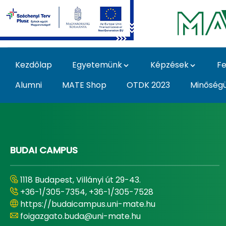
Ugrás a fő tartalomhoz
Kezdőlap
Egyetemünk
Képzések
Fe
Alumni
MATE Shop
OTDK 2023
Minőség
Home - Magyar Agrár
BUDAI CAMPUS
1118 Budapest, Villányi út 29-43.
+36-1/305-7354, +36-1/305-7528
https://budaicampus.uni-mate.hu
foigazgato.buda@uni-mate.hu