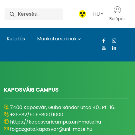
HU
Belépés
Kutatás
Munkatársaknak
gyetem
KAPOSVÁRI CAMPUS
7400 Kaposvár, Guba Sándor utca 40., Pf.: 16.
+36-82/505-800/1000
https://kaposvaricampus.uni-mate.hu
foigazgato.kaposvar@uni-mate.hu