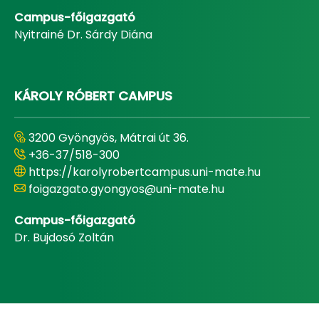
Campus-főigazgató
Nyitrainé Dr. Sárdy Diána
KÁROLY RÓBERT CAMPUS
3200 Gyöngyös, Mátrai út 36.
+36-37/518-300
https://karolyrobertcampus.uni-mate.hu
foigazgato.gyongyos@uni-mate.hu
Campus-főigazgató
Dr. Bujdosó Zoltán