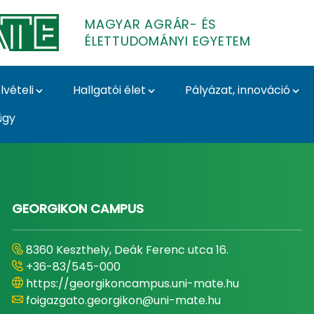
MAGYAR AGRÁR- ÉS
ÉLETTUDOMÁNYI EGYETEM
lvételi
Hallgatói élet
Pályázat, innováció
ügy
- és Élettudományi E
GEORGIKON CAMPUS
8360 Keszthely, Deák Ferenc utca 16.
+36-83/545-000
https://georgikoncampus.uni-mate.hu
foigazgato.georgikon@uni-mate.hu