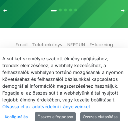
Email
Telefonkönyv
NEPTUN
E-learning
Médiaközpont
Informatikai Igazgatóság
A sütiket személyre szabott élmény nyújtásához,
trendek elemzéséhez, a webhely kezeléséhez, a
Adatvédelem
felhasználók webhelyen történő mozgásának a nyomon
követéséhez és felhasználói bázisunkkal kapcsolatos
demográfiai információk megszerzéséhez használjuk.
Fogadja el az összes sütit a webhelyünk által nyújtott
legjobb élmény érdekében, vagy kezelje beállításait.
© MATE 2021
Olvassa el az adatvédelmi irányelveinket
Konfigurálás
Összes elfogadása
Összes elutasítása