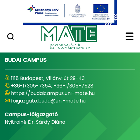
Ugrás a fő tartalomhoz
Minőségügy
Home - Magyar Agrár
MAGYAR AGRÁR- ÉS
ÉLETTUDOMÁNYI EGYETEM
BUDAI CAMPUS
1118 Budapest, Villányi út 29-43.
+36-1/305-7354, +36-1/305-7528
https://budaicampus.uni-mate.hu
foigazgato.buda@uni-mate.hu
Campus-főigazgató
Nyitrainé Dr. Sárdy Diána