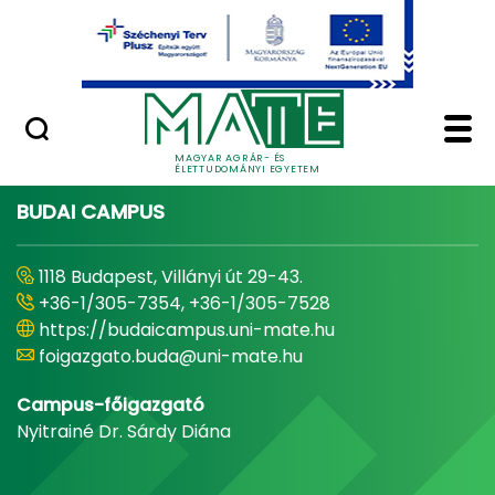
Ugrás a fő tartalomhoz
Minőségügy
Home - Magyar Agrár
MAGYAR AGRÁR- ÉS
ÉLETTUDOMÁNYI EGYETEM
BUDAI CAMPUS
1118 Budapest, Villányi út 29-43.
+36-1/305-7354, +36-1/305-7528
https://budaicampus.uni-mate.hu
foigazgato.buda@uni-mate.hu
Campus-főigazgató
Nyitrainé Dr. Sárdy Diána