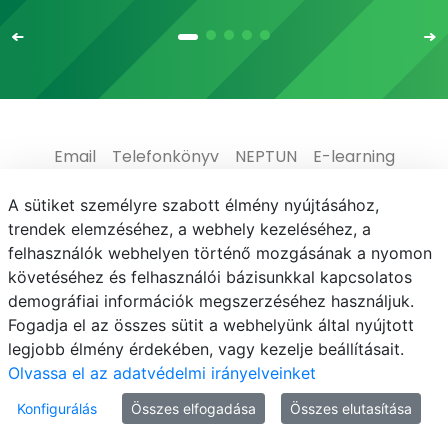
Email
Telefonkönyv
NEPTUN
E-learning
Médiaközpont
Informatikai Igazgatóság
A sütiket személyre szabott élmény nyújtásához,
trendek elemzéséhez, a webhely kezeléséhez, a
Adatvédelem
felhasználók webhelyen történő mozgásának a nyomon
követéséhez és felhasználói bázisunkkal kapcsolatos
demográfiai információk megszerzéséhez használjuk.
Fogadja el az összes sütit a webhelyünk által nyújtott
legjobb élmény érdekében, vagy kezelje beállításait.
© MATE 2021
Olvassa el az adatvédelmi irányelveinket
Konfigurálás
Összes elfogadása
Összes elutasítása