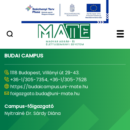
Ugrás a fő tartalomhoz
Minőségügy
Home - Magyar Agrár
MAGYAR AGRÁR- ÉS
ÉLETTUDOMÁNYI EGYETEM
BUDAI CAMPUS
1118 Budapest, Villányi út 29-43.
+36-1/305-7354, +36-1/305-7528
https://budaicampus.uni-mate.hu
foigazgato.buda@uni-mate.hu
Campus-főigazgató
Nyitrainé Dr. Sárdy Diána