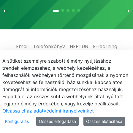
Email
Telefonkönyv
NEPTUN
E-learning
Médiaközpont
Informatikai Igazgatóság
A sütiket személyre szabott élmény nyújtásához,
trendek elemzéséhez, a webhely kezeléséhez, a
Adatvédelem
felhasználók webhelyen történő mozgásának a nyomon
követéséhez és felhasználói bázisunkkal kapcsolatos
demográfiai információk megszerzéséhez használjuk.
Fogadja el az összes sütit a webhelyünk által nyújtott
legjobb élmény érdekében, vagy kezelje beállításait.
© MATE 2021
Olvassa el az adatvédelmi irányelveinket
Konfigurálás
Összes elfogadása
Összes elutasítása