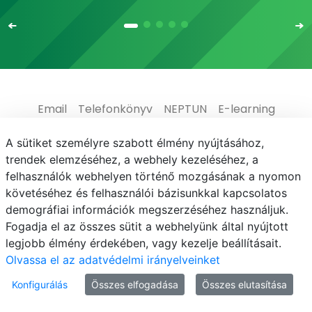
Email
Telefonkönyv
NEPTUN
E-learning
Médiaközpont
Informatikai Igazgatóság
A sütiket személyre szabott élmény nyújtásához,
trendek elemzéséhez, a webhely kezeléséhez, a
Adatvédelem
felhasználók webhelyen történő mozgásának a nyomon
követéséhez és felhasználói bázisunkkal kapcsolatos
demográfiai információk megszerzéséhez használjuk.
Fogadja el az összes sütit a webhelyünk által nyújtott
legjobb élmény érdekében, vagy kezelje beállításait.
© MATE 2021
Olvassa el az adatvédelmi irányelveinket
Konfigurálás
Összes elfogadása
Összes elutasítása