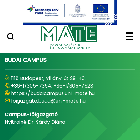
Ugrás a fő tartalomhoz
Minőségügy
Home - Magyar Agrár
MAGYAR AGRÁR- ÉS
ÉLETTUDOMÁNYI EGYETEM
BUDAI CAMPUS
1118 Budapest, Villányi út 29-43.
+36-1/305-7354, +36-1/305-7528
https://budaicampus.uni-mate.hu
foigazgato.buda@uni-mate.hu
Campus-főigazgató
Nyitrainé Dr. Sárdy Diána