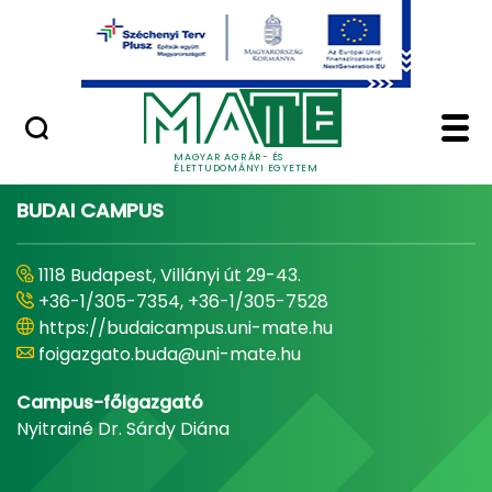
Ugrás a fő tartalomhoz
Minőségügy
Home - Magyar Agrár
MAGYAR AGRÁR- ÉS
ÉLETTUDOMÁNYI EGYETEM
BUDAI CAMPUS
1118 Budapest, Villányi út 29-43.
+36-1/305-7354, +36-1/305-7528
https://budaicampus.uni-mate.hu
foigazgato.buda@uni-mate.hu
Campus-főigazgató
Nyitrainé Dr. Sárdy Diána