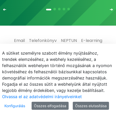
Email
Telefonkönyv
NEPTUN
E-learning
Médiaközpont
Informatikai Igazgatóság
A sütiket személyre szabott élmény nyújtásához,
trendek elemzéséhez, a webhely kezeléséhez, a
Adatvédelem
felhasználók webhelyen történő mozgásának a nyomon
követéséhez és felhasználói bázisunkkal kapcsolatos
demográfiai információk megszerzéséhez használjuk.
Fogadja el az összes sütit a webhelyünk által nyújtott
legjobb élmény érdekében, vagy kezelje beállításait.
© MATE 2021
Olvassa el az adatvédelmi irányelveinket
Konfigurálás
Összes elfogadása
Összes elutasítása