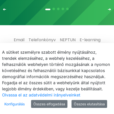
Email
Telefonkönyv
NEPTUN
E-learning
Médiaközpont
Informatikai Igazgatóság
A sütiket személyre szabott élmény nyújtásához,
trendek elemzéséhez, a webhely kezeléséhez, a
Adatvédelem
felhasználók webhelyen történő mozgásának a nyomon
követéséhez és felhasználói bázisunkkal kapcsolatos
demográfiai információk megszerzéséhez használjuk.
Fogadja el az összes sütit a webhelyünk által nyújtott
legjobb élmény érdekében, vagy kezelje beállításait.
© MATE 2021
Olvassa el az adatvédelmi irányelveinket
Konfigurálás
Összes elfogadása
Összes elutasítása