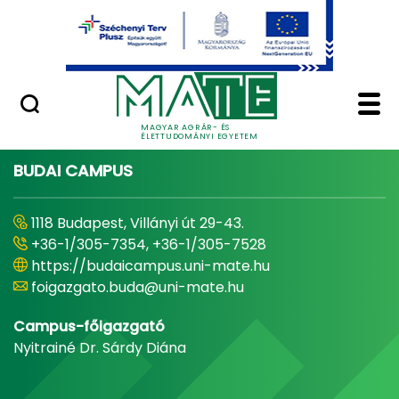
Ugrás a fő tartalomhoz
Minőségügy
Home - Magyar Agrár
MAGYAR AGRÁR- ÉS
ÉLETTUDOMÁNYI EGYETEM
BUDAI CAMPUS
1118 Budapest, Villányi út 29-43.
+36-1/305-7354, +36-1/305-7528
https://budaicampus.uni-mate.hu
foigazgato.buda@uni-mate.hu
Campus-főigazgató
Nyitrainé Dr. Sárdy Diána