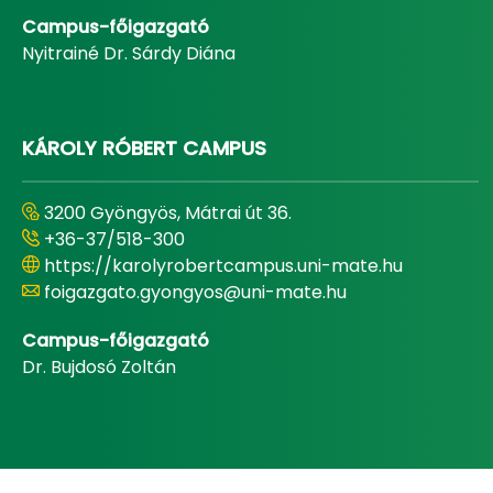
Campus-főigazgató
Nyitrainé Dr. Sárdy Diána
KÁROLY RÓBERT CAMPUS
3200 Gyöngyös, Mátrai út 36.
+36-37/518-300
https://karolyrobertcampus.uni-mate.hu
foigazgato.gyongyos@uni-mate.hu
Campus-főigazgató
Dr. Bujdosó Zoltán