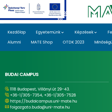
Ugrás a fő tartalomhoz
Kezdőlap
Egyetemünk
Képzések
Fe
Alumni
MATE Shop
OTDK 2023
Minőség
Home - Magyar Agrár
BUDAI CAMPUS
1118 Budapest, Villányi út 29-43.
+36-1/305-7354, +36-1/305-7528
https://budaicampus.uni-mate.hu
foigazgato.buda@uni-mate.hu