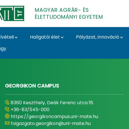
MAGYAR AGRÁR- ÉS
ÉLETTUDOMÁNYI EGYETEM
lvételi
Hallgatói élet
Pályázat, innováció
ügy
- és Élettudományi E
GEORGIKON CAMPUS
8360 Keszthely, Deák Ferenc utca 16.
+36-83/545-000
https://georgikoncampus.uni-mate.hu
foigazgato.georgikon@uni-mate.hu