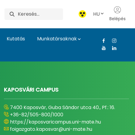
HU
Belépés
Kutatás
Munkatársaknak
gyetem
KAPOSVÁRI CAMPUS
7400 Kaposvár, Guba Sándor utca 40., Pf.: 16.
+36-82/505-800/1000
https://kaposvaricampus.uni-mate.hu
foigazgato.kaposvar@uni-mate.hu