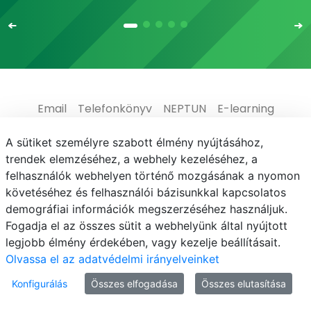
Email
Telefonkönyv
NEPTUN
E-learning
Médiaközpont
Informatikai Igazgatóság
A sütiket személyre szabott élmény nyújtásához,
trendek elemzéséhez, a webhely kezeléséhez, a
Adatvédelem
felhasználók webhelyen történő mozgásának a nyomon
követéséhez és felhasználói bázisunkkal kapcsolatos
demográfiai információk megszerzéséhez használjuk.
Fogadja el az összes sütit a webhelyünk által nyújtott
legjobb élmény érdekében, vagy kezelje beállításait.
© MATE 2021
Olvassa el az adatvédelmi irányelveinket
Konfigurálás
Összes elfogadása
Összes elutasítása