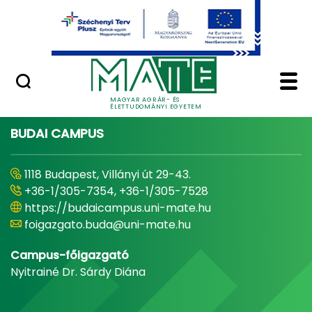
Ugrás a fő tartalomhoz
Minőségügy
Home - Magyar Agrár
MAGYAR AGRÁR- ÉS
ÉLETTUDOMÁNYI EGYETEM
BUDAI CAMPUS
1118 Budapest, Villányi út 29-43.
+36-1/305-7354, +36-1/305-7528
https://budaicampus.uni-mate.hu
foigazgato.buda@uni-mate.hu
Campus-főigazgató
Nyitrainé Dr. Sárdy Diána