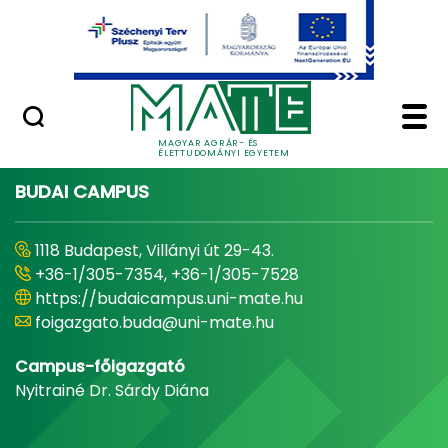
Ugrás a fő tartalomhoz
Minőségügy
Home - Magyar Agrár
MAGYAR AGRÁR- ÉS
ÉLETTUDOMÁNYI EGYETEM
BUDAI CAMPUS
1118 Budapest, Villányi út 29-43.
+36-1/305-7354, +36-1/305-7528
https://budaicampus.uni-mate.hu
foigazgato.buda@uni-mate.hu
Campus-főigazgató
Nyitrainé Dr. Sárdy Diána