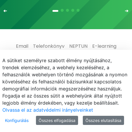
Email
Telefonkönyv
NEPTUN
E-learning
Médiaközpont
Informatikai Igazgatóság
A sütiket személyre szabott élmény nyújtásához,
trendek elemzéséhez, a webhely kezeléséhez, a
Adatvédelem
felhasználók webhelyen történő mozgásának a nyomon
követéséhez és felhasználói bázisunkkal kapcsolatos
demográfiai információk megszerzéséhez használjuk.
Fogadja el az összes sütit a webhelyünk által nyújtott
legjobb élmény érdekében, vagy kezelje beállításait.
© MATE 2021
Olvassa el az adatvédelmi irányelveinket
Konfigurálás
Összes elfogadása
Összes elutasítása