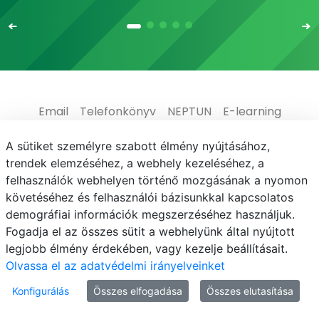
Email
Telefonkönyv
NEPTUN
E-learning
Médiaközpont
Informatikai Igazgatóság
A sütiket személyre szabott élmény nyújtásához,
trendek elemzéséhez, a webhely kezeléséhez, a
Adatvédelem
felhasználók webhelyen történő mozgásának a nyomon
követéséhez és felhasználói bázisunkkal kapcsolatos
demográfiai információk megszerzéséhez használjuk.
Fogadja el az összes sütit a webhelyünk által nyújtott
legjobb élmény érdekében, vagy kezelje beállításait.
© MATE 2021
Olvassa el az adatvédelmi irányelveinket
Konfigurálás
Összes elfogadása
Összes elutasítása