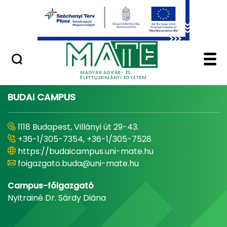
Ugrás a fő tartalomhoz
Minőségügy
Home - Magyar Agrár
MAGYAR AGRÁR- ÉS
ÉLETTUDOMÁNYI EGYETEM
BUDAI CAMPUS
1118 Budapest, Villányi út 29-43.
+36-1/305-7354, +36-1/305-7528
https://budaicampus.uni-mate.hu
foigazgato.buda@uni-mate.hu
Campus-főigazgató
Nyitrainé Dr. Sárdy Diána