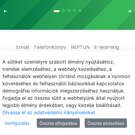
Email
Telefonkönyv
NEPTUN
E-learning
Médiaközpont
Informatikai Igazgatóság
A sütiket személyre szabott élmény nyújtásához,
trendek elemzéséhez, a webhely kezeléséhez, a
Adatvédelem
felhasználók webhelyen történő mozgásának a nyomon
követéséhez és felhasználói bázisunkkal kapcsolatos
demográfiai információk megszerzéséhez használjuk.
Fogadja el az összes sütit a webhelyünk által nyújtott
legjobb élmény érdekében, vagy kezelje beállításait.
© MATE 2021
Olvassa el az adatvédelmi irányelveinket
Konfigurálás
Összes elfogadása
Összes elutasítása