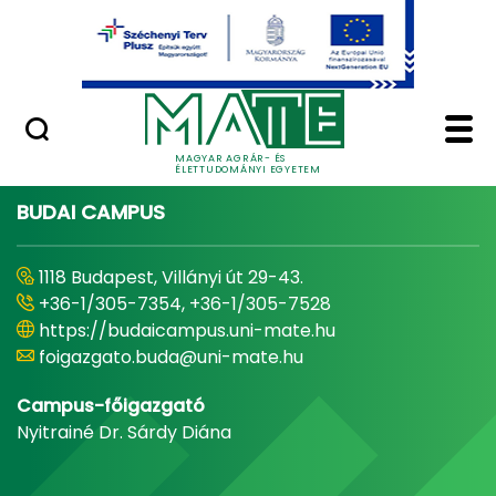
Ugrás a fő tartalomhoz
Minőségügy
Home - Magyar Agrár
MAGYAR AGRÁR- ÉS
ÉLETTUDOMÁNYI EGYETEM
BUDAI CAMPUS
1118 Budapest, Villányi út 29-43.
+36-1/305-7354, +36-1/305-7528
https://budaicampus.uni-mate.hu
foigazgato.buda@uni-mate.hu
Campus-főigazgató
Nyitrainé Dr. Sárdy Diána