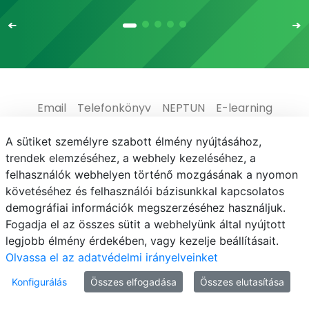
Email
Telefonkönyv
NEPTUN
E-learning
Médiaközpont
Informatikai Igazgatóság
A sütiket személyre szabott élmény nyújtásához,
trendek elemzéséhez, a webhely kezeléséhez, a
Adatvédelem
felhasználók webhelyen történő mozgásának a nyomon
követéséhez és felhasználói bázisunkkal kapcsolatos
demográfiai információk megszerzéséhez használjuk.
Fogadja el az összes sütit a webhelyünk által nyújtott
legjobb élmény érdekében, vagy kezelje beállításait.
© MATE 2021
Olvassa el az adatvédelmi irányelveinket
Konfigurálás
Összes elfogadása
Összes elutasítása