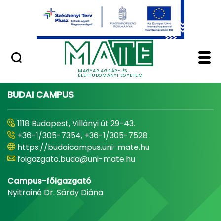
Ugrás a fő tartalomhoz
Minőségügy
Home - Magyar Agrár
MAGYAR AGRÁR- ÉS
ÉLETTUDOMÁNYI EGYETEM
BUDAI CAMPUS
1118 Budapest, Villányi út 29-43.
+36-1/305-7354, +36-1/305-7528
https://budaicampus.uni-mate.hu
foigazgato.buda@uni-mate.hu
Campus-főigazgató
Nyitrainé Dr. Sárdy Diána