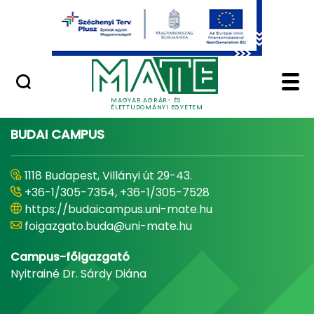
Ugrás a fő tartalomhoz
Minőségügy
Home - Magyar Agrár
MAGYAR AGRÁR- ÉS
ÉLETTUDOMÁNYI EGYETEM
BUDAI CAMPUS
1118 Budapest, Villányi út 29-43.
+36-1/305-7354, +36-1/305-7528
https://budaicampus.uni-mate.hu
foigazgato.buda@uni-mate.hu
Campus-főigazgató
Nyitrainé Dr. Sárdy Diána