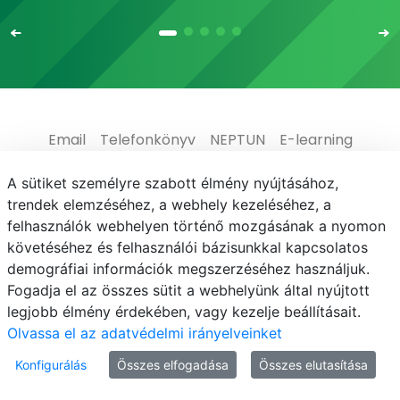
Email
Telefonkönyv
NEPTUN
E-learning
Médiaközpont
Informatikai Igazgatóság
A sütiket személyre szabott élmény nyújtásához,
trendek elemzéséhez, a webhely kezeléséhez, a
Adatvédelem
felhasználók webhelyen történő mozgásának a nyomon
követéséhez és felhasználói bázisunkkal kapcsolatos
demográfiai információk megszerzéséhez használjuk.
Fogadja el az összes sütit a webhelyünk által nyújtott
legjobb élmény érdekében, vagy kezelje beállításait.
© MATE 2021
Olvassa el az adatvédelmi irányelveinket
Konfigurálás
Összes elfogadása
Összes elutasítása