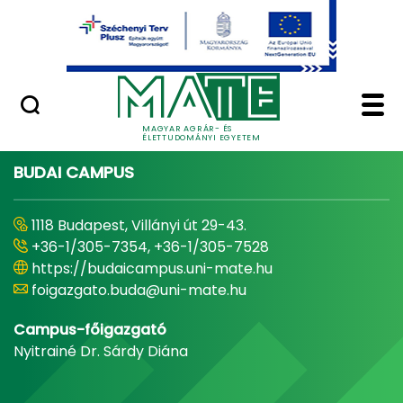
Ugrás a fő tartalomhoz
Minőségügy
Home - Magyar Agrár
MAGYAR AGRÁR- ÉS
ÉLETTUDOMÁNYI EGYETEM
BUDAI CAMPUS
1118 Budapest, Villányi út 29-43.
+36-1/305-7354, +36-1/305-7528
https://budaicampus.uni-mate.hu
foigazgato.buda@uni-mate.hu
Campus-főigazgató
Nyitrainé Dr. Sárdy Diána