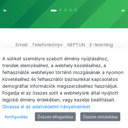
Email
Telefonkönyv
NEPTUN
E-learning
Médiaközpont
Informatikai Igazgatóság
A sütiket személyre szabott élmény nyújtásához,
trendek elemzéséhez, a webhely kezeléséhez, a
Adatvédelem
felhasználók webhelyen történő mozgásának a nyomon
követéséhez és felhasználói bázisunkkal kapcsolatos
demográfiai információk megszerzéséhez használjuk.
Fogadja el az összes sütit a webhelyünk által nyújtott
legjobb élmény érdekében, vagy kezelje beállításait.
© MATE 2021
Olvassa el az adatvédelmi irányelveinket
Konfigurálás
Összes elfogadása
Összes elutasítása