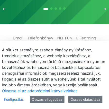
Email
Telefonkönyv
NEPTUN
E-learning
Médiaközpont
Informatikai Igazgatóság
A sütiket személyre szabott élmény nyújtásához,
trendek elemzéséhez, a webhely kezeléséhez, a
Adatvédelem
felhasználók webhelyen történő mozgásának a nyomon
követéséhez és felhasználói bázisunkkal kapcsolatos
demográfiai információk megszerzéséhez használjuk.
Fogadja el az összes sütit a webhelyünk által nyújtott
legjobb élmény érdekében, vagy kezelje beállításait.
© MATE 2021
Olvassa el az adatvédelmi irányelveinket
Konfigurálás
Összes elfogadása
Összes elutasítása