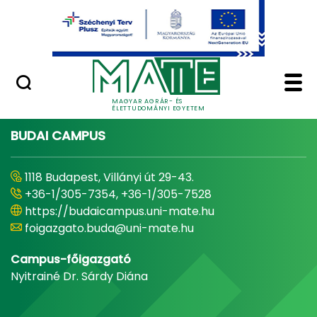
Ugrás a fő tartalomhoz
Minőségügy
Home - Magyar Agrár
MAGYAR AGRÁR- ÉS
ÉLETTUDOMÁNYI EGYETEM
BUDAI CAMPUS
1118 Budapest, Villányi út 29-43.
+36-1/305-7354, +36-1/305-7528
https://budaicampus.uni-mate.hu
foigazgato.buda@uni-mate.hu
Campus-főigazgató
Nyitrainé Dr. Sárdy Diána