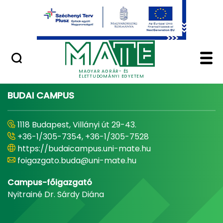
Ugrás a fő tartalomhoz
Minőségügy
Home - Magyar Agrár
MAGYAR AGRÁR- ÉS
ÉLETTUDOMÁNYI EGYETEM
BUDAI CAMPUS
1118 Budapest, Villányi út 29-43.
+36-1/305-7354, +36-1/305-7528
https://budaicampus.uni-mate.hu
foigazgato.buda@uni-mate.hu
Campus-főigazgató
Nyitrainé Dr. Sárdy Diána