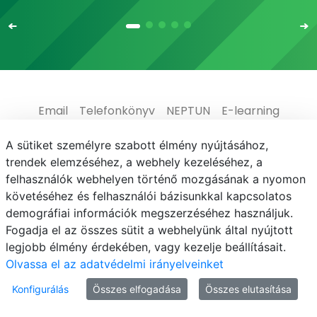
Email
Telefonkönyv
NEPTUN
E-learning
Médiaközpont
Informatikai Igazgatóság
A sütiket személyre szabott élmény nyújtásához,
trendek elemzéséhez, a webhely kezeléséhez, a
Adatvédelem
felhasználók webhelyen történő mozgásának a nyomon
követéséhez és felhasználói bázisunkkal kapcsolatos
demográfiai információk megszerzéséhez használjuk.
Fogadja el az összes sütit a webhelyünk által nyújtott
legjobb élmény érdekében, vagy kezelje beállításait.
© MATE 2021
Olvassa el az adatvédelmi irányelveinket
Konfigurálás
Összes elfogadása
Összes elutasítása