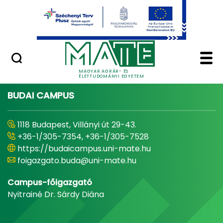
Ugrás a fő tartalomhoz
Minőségügy
Home - Magyar Agrár
MAGYAR AGRÁR- ÉS
ÉLETTUDOMÁNYI EGYETEM
BUDAI CAMPUS
1118 Budapest, Villányi út 29-43.
+36-1/305-7354, +36-1/305-7528
https://budaicampus.uni-mate.hu
foigazgato.buda@uni-mate.hu
Campus-főigazgató
Nyitrainé Dr. Sárdy Diána