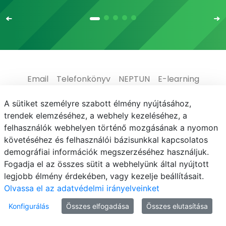
Email
Telefonkönyv
NEPTUN
E-learning
Médiaközpont
Informatikai Igazgatóság
A sütiket személyre szabott élmény nyújtásához,
trendek elemzéséhez, a webhely kezeléséhez, a
Adatvédelem
felhasználók webhelyen történő mozgásának a nyomon
követéséhez és felhasználói bázisunkkal kapcsolatos
demográfiai információk megszerzéséhez használjuk.
Fogadja el az összes sütit a webhelyünk által nyújtott
legjobb élmény érdekében, vagy kezelje beállításait.
© MATE 2021
Olvassa el az adatvédelmi irányelveinket
Konfigurálás
Összes elfogadása
Összes elutasítása