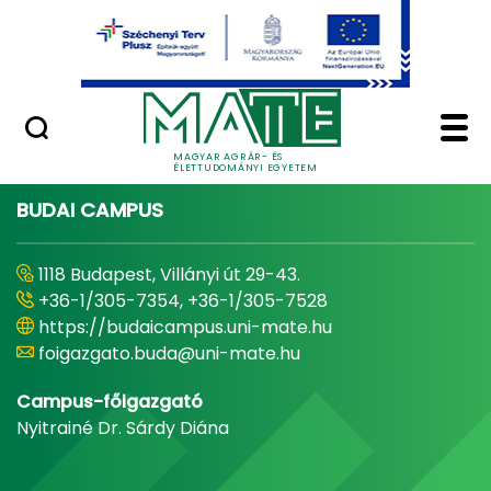
Ugrás a fő tartalomhoz
Minőségügy
Home - Magyar Agrár
MAGYAR AGRÁR- ÉS
ÉLETTUDOMÁNYI EGYETEM
BUDAI CAMPUS
1118 Budapest, Villányi út 29-43.
+36-1/305-7354, +36-1/305-7528
https://budaicampus.uni-mate.hu
foigazgato.buda@uni-mate.hu
Campus-főigazgató
Nyitrainé Dr. Sárdy Diána