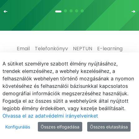
Email
Telefonkönyv
NEPTUN
E-learning
Médiaközpont
Informatikai Igazgatóság
A sütiket személyre szabott élmény nyújtásához,
trendek elemzéséhez, a webhely kezeléséhez, a
Adatvédelem
felhasználók webhelyen történő mozgásának a nyomon
követéséhez és felhasználói bázisunkkal kapcsolatos
demográfiai információk megszerzéséhez használjuk.
Fogadja el az összes sütit a webhelyünk által nyújtott
legjobb élmény érdekében, vagy kezelje beállításait.
© MATE 2021
Olvassa el az adatvédelmi irányelveinket
Konfigurálás
Összes elfogadása
Összes elutasítása