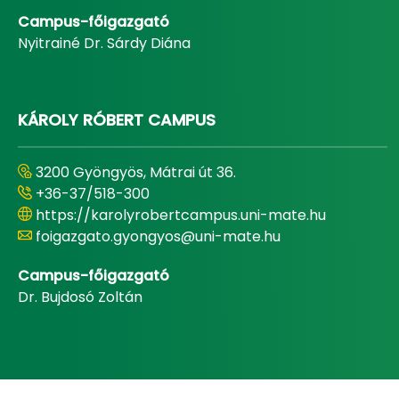
Campus-főigazgató
Nyitrainé Dr. Sárdy Diána
KÁROLY RÓBERT CAMPUS
3200 Gyöngyös, Mátrai út 36.
+36-37/518-300
https://karolyrobertcampus.uni-mate.hu
foigazgato.gyongyos@uni-mate.hu
Campus-főigazgató
Dr. Bujdosó Zoltán