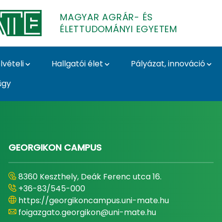
MAGYAR AGRÁR- ÉS
ÉLETTUDOMÁNYI EGYETEM
lvételi
Hallgatói élet
Pályázat, innováció
ügy
- és Élettudományi E
GEORGIKON CAMPUS
8360 Keszthely, Deák Ferenc utca 16.
+36-83/545-000
https://georgikoncampus.uni-mate.hu
foigazgato.georgikon@uni-mate.hu