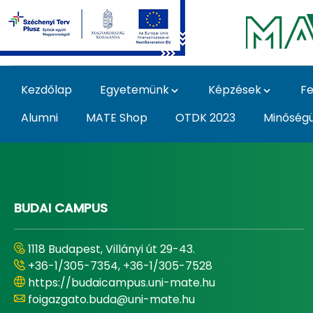
Ugrás a fő tartalomhoz
Kezdőlap
Egyetemünk
Képzések
Fe
Alumni
MATE Shop
OTDK 2023
Minőség
Home - Magyar Agrár
BUDAI CAMPUS
1118 Budapest, Villányi út 29-43.
+36-1/305-7354, +36-1/305-7528
https://budaicampus.uni-mate.hu
foigazgato.buda@uni-mate.hu