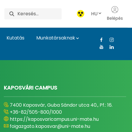
HU
Belépés
Kutatás
Munkatársaknak
gyetem
KAPOSVÁRI CAMPUS
7400 Kaposvár, Guba Sándor utca 40., Pf.: 16.
+36-82/505-800/1000
https://kaposvaricampus.uni-mate.hu
foigazgato.kaposvar@uni-mate.hu