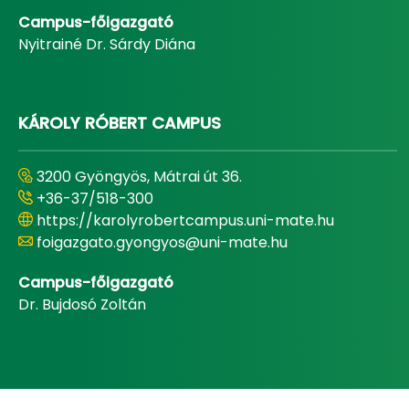
Campus-főigazgató
Nyitrainé Dr. Sárdy Diána
KÁROLY RÓBERT CAMPUS
3200 Gyöngyös, Mátrai út 36.
+36-37/518-300
https://karolyrobertcampus.uni-mate.hu
foigazgato.gyongyos@uni-mate.hu
Campus-főigazgató
Dr. Bujdosó Zoltán