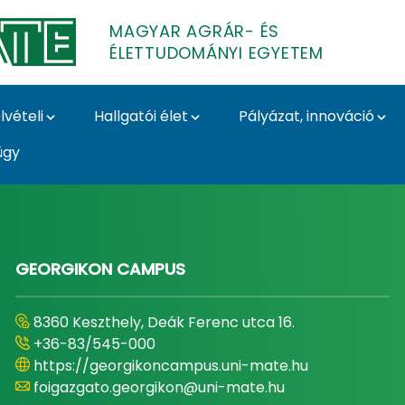
MAGYAR AGRÁR- ÉS
ÉLETTUDOMÁNYI EGYETEM
lvételi
Hallgatói élet
Pályázat, innováció
ügy
- és Élettudományi E
GEORGIKON CAMPUS
8360 Keszthely, Deák Ferenc utca 16.
+36-83/545-000
https://georgikoncampus.uni-mate.hu
foigazgato.georgikon@uni-mate.hu