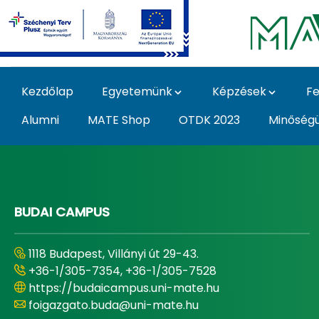
Ugrás a fő tartalomhoz
Kezdőlap
Egyetemünk
Képzések
Fe
Alumni
MATE Shop
OTDK 2023
Minőség
Home - Magyar Agrár
BUDAI CAMPUS
1118 Budapest, Villányi út 29-43.
+36-1/305-7354, +36-1/305-7528
https://budaicampus.uni-mate.hu
foigazgato.buda@uni-mate.hu