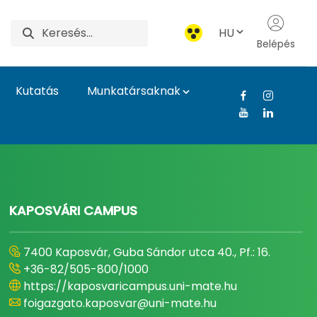
HU
Belépés
Kutatás
Munkatársaknak
gyetem
KAPOSVÁRI CAMPUS
7400 Kaposvár, Guba Sándor utca 40., Pf.: 16.
+36-82/505-800/1000
https://kaposvaricampus.uni-mate.hu
foigazgato.kaposvar@uni-mate.hu