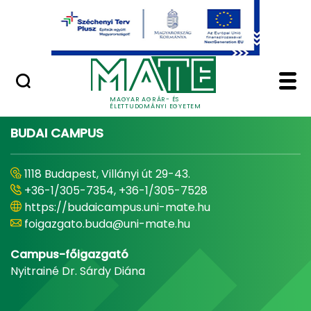
Ugrás a fő tartalomhoz
Minőségügy
Home - Magyar Agrár
MAGYAR AGRÁR- ÉS
ÉLETTUDOMÁNYI EGYETEM
BUDAI CAMPUS
1118 Budapest, Villányi út 29-43.
+36-1/305-7354, +36-1/305-7528
https://budaicampus.uni-mate.hu
foigazgato.buda@uni-mate.hu
Campus-főigazgató
Nyitrainé Dr. Sárdy Diána