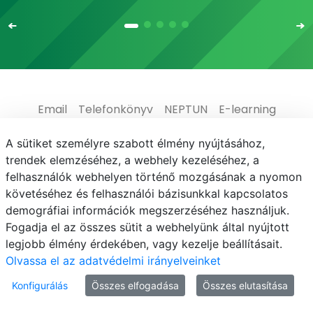
Email
Telefonkönyv
NEPTUN
E-learning
Médiaközpont
Informatikai Igazgatóság
A sütiket személyre szabott élmény nyújtásához,
trendek elemzéséhez, a webhely kezeléséhez, a
Adatvédelem
felhasználók webhelyen történő mozgásának a nyomon
követéséhez és felhasználói bázisunkkal kapcsolatos
demográfiai információk megszerzéséhez használjuk.
Fogadja el az összes sütit a webhelyünk által nyújtott
legjobb élmény érdekében, vagy kezelje beállításait.
© MATE 2021
Olvassa el az adatvédelmi irányelveinket
Konfigurálás
Összes elfogadása
Összes elutasítása