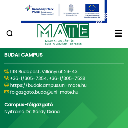
Ugrás a fő tartalomhoz
Minőségügy
Home - Magyar Agrár
MAGYAR AGRÁR- ÉS
ÉLETTUDOMÁNYI EGYETEM
BUDAI CAMPUS
1118 Budapest, Villányi út 29-43.
+36-1/305-7354, +36-1/305-7528
https://budaicampus.uni-mate.hu
foigazgato.buda@uni-mate.hu
Campus-főigazgató
Nyitrainé Dr. Sárdy Diána