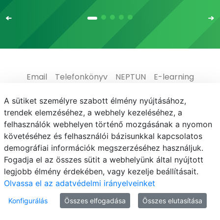
Email
Telefonkönyv
NEPTUN
E-learning
Médiaközpont
Informatikai Igazgatóság
A sütiket személyre szabott élmény nyújtásához,
trendek elemzéséhez, a webhely kezeléséhez, a
Adatvédelem
felhasználók webhelyen történő mozgásának a nyomon
követéséhez és felhasználói bázisunkkal kapcsolatos
demográfiai információk megszerzéséhez használjuk.
Fogadja el az összes sütit a webhelyünk által nyújtott
legjobb élmény érdekében, vagy kezelje beállításait.
© MATE 2021
Olvassa el az adatvédelmi irányelveinket
Konfigurálás
Összes elfogadása
Összes elutasítása