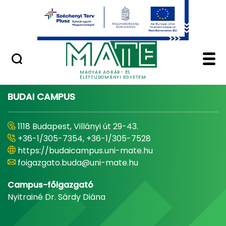
Ugrás a fő tartalomhoz
Minőségügy
Home - Magyar Agrár
MAGYAR AGRÁR- ÉS
ÉLETTUDOMÁNYI EGYETEM
BUDAI CAMPUS
1118 Budapest, Villányi út 29-43.
+36-1/305-7354, +36-1/305-7528
https://budaicampus.uni-mate.hu
foigazgato.buda@uni-mate.hu
Campus-főigazgató
Nyitrainé Dr. Sárdy Diána