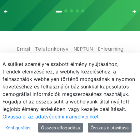
Email
Telefonkönyv
NEPTUN
E-learning
Médiaközpont
Informatikai Igazgatóság
A sütiket személyre szabott élmény nyújtásához,
trendek elemzéséhez, a webhely kezeléséhez, a
Adatvédelem
felhasználók webhelyen történő mozgásának a nyomon
követéséhez és felhasználói bázisunkkal kapcsolatos
demográfiai információk megszerzéséhez használjuk.
Fogadja el az összes sütit a webhelyünk által nyújtott
legjobb élmény érdekében, vagy kezelje beállításait.
© MATE 2021
Olvassa el az adatvédelmi irányelveinket
Konfigurálás
Összes elfogadása
Összes elutasítása