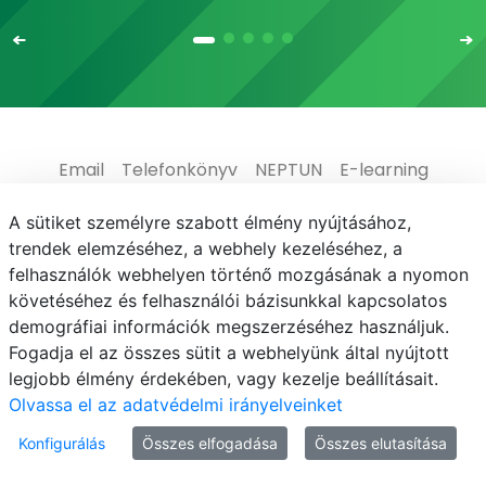
Email
Telefonkönyv
NEPTUN
E-learning
Médiaközpont
Informatikai Igazgatóság
A sütiket személyre szabott élmény nyújtásához,
trendek elemzéséhez, a webhely kezeléséhez, a
Adatvédelem
felhasználók webhelyen történő mozgásának a nyomon
követéséhez és felhasználói bázisunkkal kapcsolatos
demográfiai információk megszerzéséhez használjuk.
Fogadja el az összes sütit a webhelyünk által nyújtott
legjobb élmény érdekében, vagy kezelje beállításait.
© MATE 2021
Olvassa el az adatvédelmi irányelveinket
Konfigurálás
Összes elfogadása
Összes elutasítása