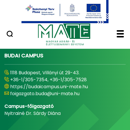
Ugrás a fő tartalomhoz
Minőségügy
Home - Magyar Agrár
MAGYAR AGRÁR- ÉS
ÉLETTUDOMÁNYI EGYETEM
BUDAI CAMPUS
1118 Budapest, Villányi út 29-43.
+36-1/305-7354, +36-1/305-7528
https://budaicampus.uni-mate.hu
foigazgato.buda@uni-mate.hu
Campus-főigazgató
Nyitrainé Dr. Sárdy Diána