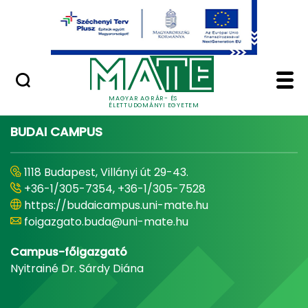
Ugrás a fő tartalomhoz
Minőségügy
Home - Magyar Agrár
MAGYAR AGRÁR- ÉS
ÉLETTUDOMÁNYI EGYETEM
BUDAI CAMPUS
1118 Budapest, Villányi út 29-43.
+36-1/305-7354, +36-1/305-7528
https://budaicampus.uni-mate.hu
foigazgato.buda@uni-mate.hu
Campus-főigazgató
Nyitrainé Dr. Sárdy Diána