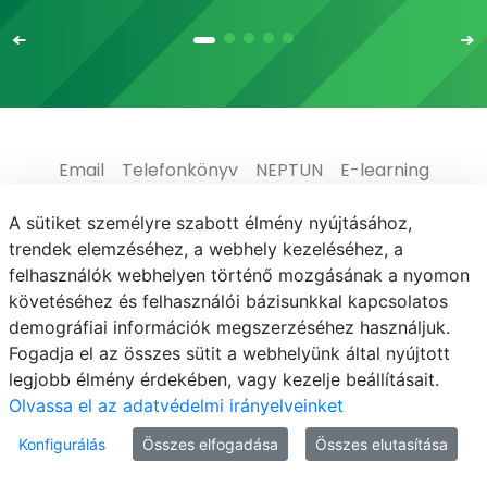
Email
Telefonkönyv
NEPTUN
E-learning
Médiaközpont
Informatikai Igazgatóság
A sütiket személyre szabott élmény nyújtásához,
trendek elemzéséhez, a webhely kezeléséhez, a
Adatvédelem
felhasználók webhelyen történő mozgásának a nyomon
követéséhez és felhasználói bázisunkkal kapcsolatos
demográfiai információk megszerzéséhez használjuk.
Fogadja el az összes sütit a webhelyünk által nyújtott
legjobb élmény érdekében, vagy kezelje beállításait.
© MATE 2021
Olvassa el az adatvédelmi irányelveinket
Konfigurálás
Összes elfogadása
Összes elutasítása