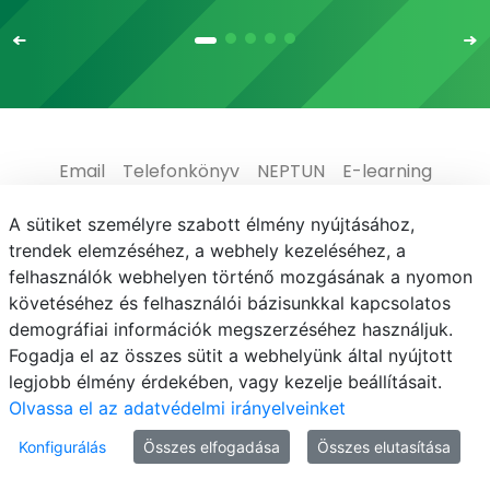
Email
Telefonkönyv
NEPTUN
E-learning
Médiaközpont
Informatikai Igazgatóság
A sütiket személyre szabott élmény nyújtásához,
trendek elemzéséhez, a webhely kezeléséhez, a
Adatvédelem
felhasználók webhelyen történő mozgásának a nyomon
követéséhez és felhasználói bázisunkkal kapcsolatos
demográfiai információk megszerzéséhez használjuk.
Fogadja el az összes sütit a webhelyünk által nyújtott
legjobb élmény érdekében, vagy kezelje beállításait.
© MATE 2021
Olvassa el az adatvédelmi irányelveinket
Konfigurálás
Összes elfogadása
Összes elutasítása