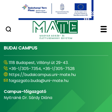
Ugrás a fő tartalomhoz
Minőségügy
Home - Magyar Agrár
MAGYAR AGRÁR- ÉS
ÉLETTUDOMÁNYI EGYETEM
BUDAI CAMPUS
1118 Budapest, Villányi út 29-43.
+36-1/305-7354, +36-1/305-7528
https://budaicampus.uni-mate.hu
foigazgato.buda@uni-mate.hu
Campus-főigazgató
Nyitrainé Dr. Sárdy Diána